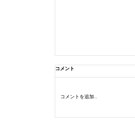
4/7（日）押忍フェス 出演決
コメント
定
【ライブ情報】 4/7（日）17:45
～ LIVE SQUARE 2ndLINE（大
コメントを追加…
阪） 今までのTHE SOUND STARと
は、違う形のライブを予定してい
ます。 私たちもどんなライブに
なるか想像できない！ わくわく
しかないです。...