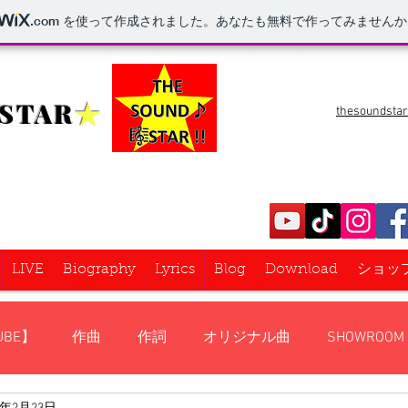
.com
を使って作成されました。あなたも無料で作ってみませんか
STAR
★
thesoundsta
LIVE
Biography
Lyrics
Blog
Download
ショッ
UBE】
作曲
作詞
オリジナル曲
SHOWROOM