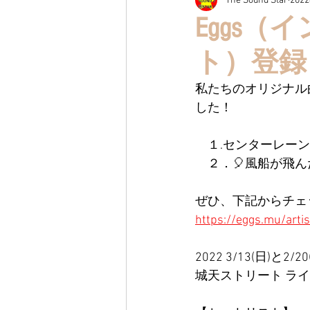
The Sound Star
202
Eggs
ト）登録
私たちのオリジナル
した！
　１.センターレーン
　２．🎈風船が飛ん
ぜひ、下記からチェ
https://eggs.mu/ar
2022 3/13(日)と2
城天ストリート ライ