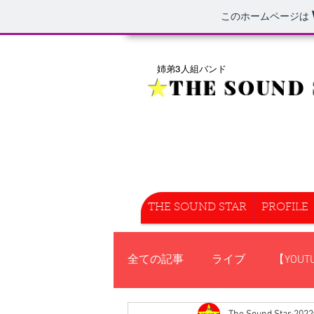
このホームページは
姉弟3人組バンド
★
THE SOUND 
THE SOUND STAR
PROFILE
全ての記事
ライブ
【YOUT