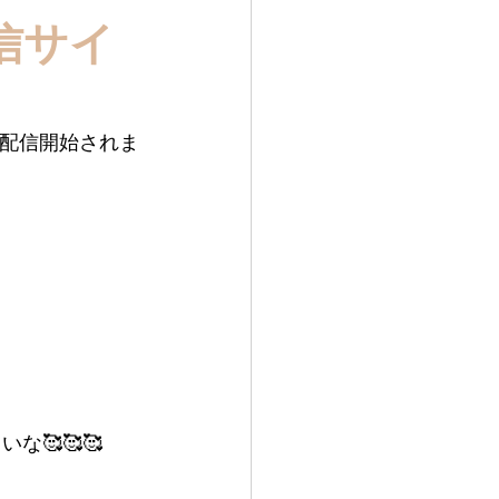
信サイ
ら配信開始されま
🥰🥰🥰