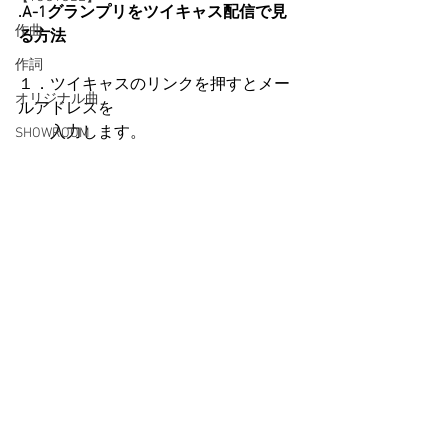
.A-1グランプリをツイキャス配信で見
作曲
る方法
作詞
１．ツイキャスのリンクを押すとメー
オリジナル曲
ルアドレスを
　　入力します。
SHOWROOM