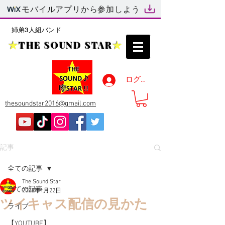
モバイルアプリから参加しよう
姉弟3人組バンド
★
THE SOUND STAR
★
ログイン
thesoundstar2016@gmail.com
記事
全ての記事
The Sound Star
全ての記事
2023年1月22日
ツイキャス配信の見かた
ライブ
【YOUTUBE】