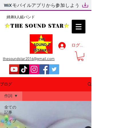
モバイルアプリから参加しよう
姉弟3人組バンド
★
THE SOUND STAR
★
ログイン
thesoundstar2016@gmail.com
ブログ
作詞
全ての
記事
ライブ