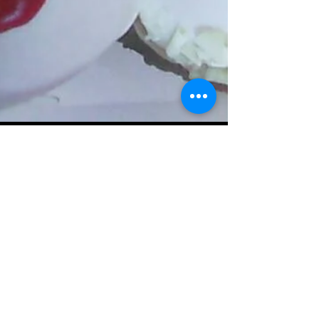
The Sound Star
2018年11月27日
読了時間: 1分
🎅サンタドーナツ
サンタドーナツ食べます！サンタ、トナカイ、雪
だるま、プレゼント🎁のドーナツ！今度はドーナ
ツの曲作ろうかな？あやね！