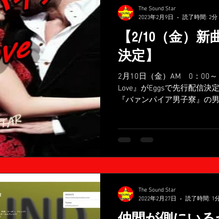
The Sound Star
2023年2月9日
読了時間: 2分
【2/10（金）新
決定】
2月10日（金）AM 0：0
Love』がEggsで先行配信
『バァンパイア男子寮』の男
ちゃんが歌詞を書き上げた
ートです。...
The Sound Star
2022年2月27日
読了時間: 1
仲間が側にいるから