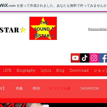
.com
を使って作成されました。あなたも無料で作ってみませんか
STAR
★
thesoundsta
LIVE
Biography
Lyrics
Blog
Download
ショッ
BE】
作曲
作詞
オリジナル曲
SHOWROOM