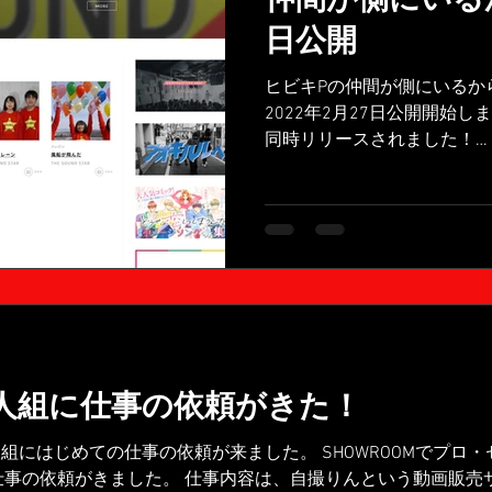
日公開
ヒビキPの仲間が側にいるから
2022年2月27日公開開始
同時リリースされました！
https://eggs.mu/artist/T
STAR 3人組に仕事の依頼がきた！
TAR3人組にはじめての仕事の依頼が来ました。 SHOWROOMで
外の仕事の依頼がきました。 仕事内容は、自撮りんという動画販