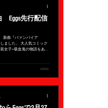
曲 Eggs先行配信
0～ 新曲『バァンパイア
決定しました。 大人気コミック
装女子×吸血鬼の物語をあん
、すごくノリのよいダンスビ
分
Eggsで2月27