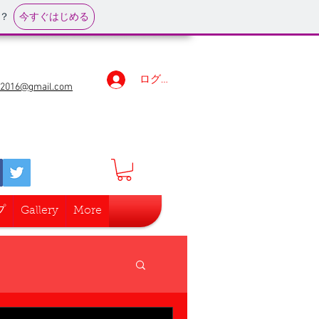
今すぐはじめる
？
ログイン
r2016@gmail.com
プ
Gallery
More