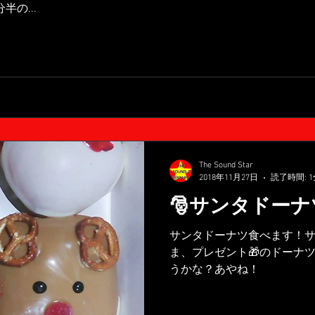
の...
The Sound Star
2018年11月27日
読了時間: 1
🎅サンタドーナ
サンタドーナツ食べます！
ま、プレゼント🎁のドーナ
うかな？あやね！