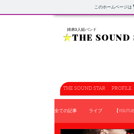
このホームページは
姉弟3人組バンド
★
THE SOUND 
THE SOUND STAR
PROFILE
全ての記事
ライブ
【YOUTU