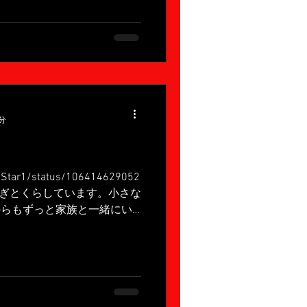
分
ndStar1/status/106414629052
はうさぎとくらしています。小さな
からもずっと家族と一緒にい
です。ライブでやります！